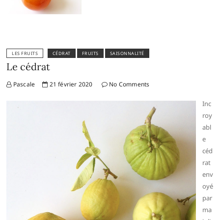
LES FRUITS
CÉDRAT
FRUITS
SAISONNALITÉ
Le cédrat
Pascale
21 février 2020
No Comments
Inc
roy
abl
e
céd
rat
env
oyé
par
ma