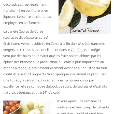
décoratives. Il est également
transformé en confiture et en
liqueurs. L’essence de cédrat est
employée en parfumerie.
La variété Cédrat de Corse
(cédrat se dit
alimea
en
corse
)
e
était intensivement cultivée en
Corse
à la fin du
xix
siècle dans des
vergers en terrasses essentiellement dans le
Cap Corse
, protégé du
vent par des haies pour éviter que les fruits soient abîmés par les
épines des branches. La production, qui était la plus importante au
monde à l’époque, était essentiellement destinée à l’industrie du fruit
confit d’Italie et d’Europe du Nord, quoique localement se produisait
une liqueur, la
cédratine
. La cédratine est la liqueur corse par
excellence : elle se compose d’alcool, de sucre, de cédrats et d’extraits
naturels végétaux et titre 24° d’alcool.
et voilà après une semaine de
confisage et beaucoup de patiente
le cédrat est confit et peut être