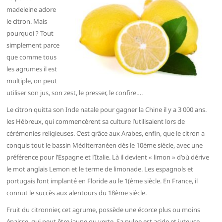
madeleine adore
le citron. Mais
pourquoi ? Tout
simplement parce
que comme tous
les agrumes il est
multiple, on peut
utiliser son jus, son zest, le presser, le confire….
Le citron quitta son Inde natale pour gagner la Chine il y a 3 000 ans.
les Hébreux, qui commencèrent sa culture l’utilisaient lors de
cérémonies religieuses. C’est grâce aux Arabes, enfin, que le citron a
conquis tout le bassin Méditerranéen dès le 10ème siècle, avec une
préférence pour l’Espagne et l’Italie. Là il devient « limon » d’où dérive
le mot anglais Lemon et le terme de limonade. Les espagnols et
portugais l’ont implanté en Floride au le 1(ème siècle. En France, il
connut le succès aux alentours du 18ème siècle.
Fruit du citronnier, cet agrume, possède une écorce plus ou moins
épaisse, qui peut être jaune ou verte. Sa pulpe est acide et juteuse.