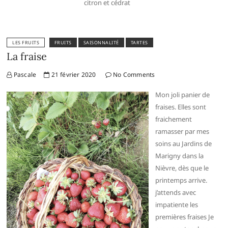
citron et cédrat
LES FRUITS
FRUITS
SAISONNALITÉ
TARTES
La fraise
Pascale
21 février 2020
No Comments
Mon joli panier de
fraises. Elles sont
fraichement
ramasser par mes
soins au Jardins de
Marigny dans la
Nièvre, dès que le
printemps arrive.
j’attends avec
impatiente les
premières fraises Je