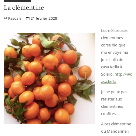
La clémentine
Pascale
21 février 2020
Les délicieuses
clémentines
corse bio que
m’a envoyé ma
jolie Lolla de
casa Ke’lla à
Solaro.
http://@c
asa.kella
Je ne peux pas
résister aux
clémentines
confites….
Alors clémentine
ou Mandarine ?