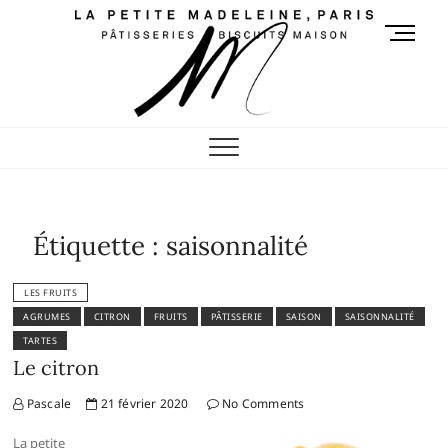
Skip
M
to
e
content
n
u
Pâtisseries et biscuits
B
RETROUVEZ LES SAVEURS DE VOS GOÛTERS D'ENFANCE
u
maison de la petite
t
t
madeleine
o
Étiquette :
saisonnalité
n
LES FRUITS
AGRUMES
CITRON
FRUITS
PÂTISSERIE
SAISON
SAISONNALITÉ
TARTES
Le citron
Pascale
21 février 2020
No Comments
La petite