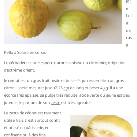
joli
e
Loll
a
de
cas
a
Ke’lla à Solaro en corse.
Le
cédratier
est une espèce d’arbres voisine du citronnier, originaire
d’extrême orient.
le cédrat est un gros fruit ovale et bosselé qui ressemble à un gros
citron, il peut mesurer jusqu’à 25
cm
de long et peser 4
kg
. Il a une
écorce très épaisse, sa pulpe très réduite, acide verte ou jaune est peu
juteuse, le parfum de son
zeste
est très agréable.
Le zeste de cédrat est rarement
utilisé frais. Il est surtout confit
et utilisé en pâtisserie, en
confiserie ou à des fins