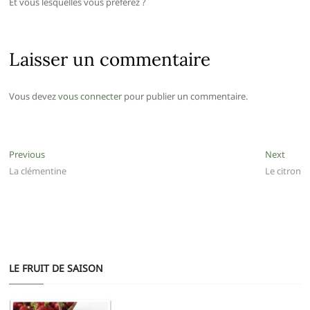
Et vous lesquelles vous préférez ?
Laisser un commentaire
Vous devez
vous connecter
pour publier un commentaire.
Navigation
Previous
Next
Previous
Next
post:
post:
La clémentine
Le citron
de
l’article
LE FRUIT DE SAISON