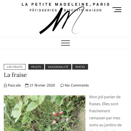
Skip
M
to
e
content
n
u
Pâtisseries et biscuits
B
RETROUVEZ LES SAVEURS DE VOS GOÛTERS D'ENFANCE
u
maison de la petite
t
t
madeleine
o
LES FRUITS
FRUITS
SAISONNALITÉ
TARTES
n
La fraise
Pascale
21 février 2020
No Comments
Mon joli panier de
fraises. Elles sont
fraichement
ramasser par mes
soins au Jardins de