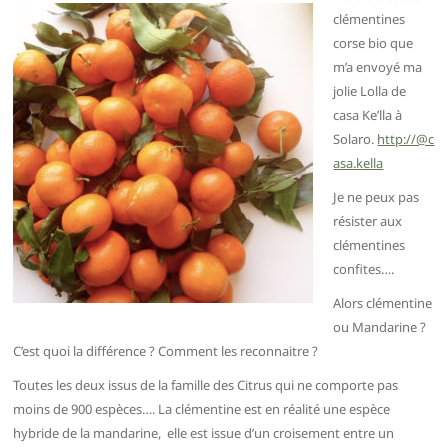
clémentines
corse bio que
m’a envoyé ma
jolie Lolla de
casa Ke’lla à
Solaro.
http://@c
asa.kella
Je ne peux pas
résister aux
clémentines
confites….
Alors clémentine
ou Mandarine ?
C’est quoi la différence ? Comment les reconnaitre ?
Toutes les deux issus de la famille des Citrus qui ne comporte pas
moins de 900 espèces….
La clémentine est en réalité une espèce
hybride de la mandarine,
elle est issue d’un croisement entre un